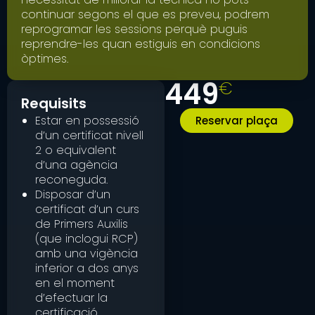
continuar segons el que es preveu, podrem
reprogramar les sessions perquè puguis
reprendre-les quan estiguis en condicions
òptimes.
449
€
Requisits
Estar en possessió
Reservar plaça
d’un certificat nivell
2 o equivalent
d’una agència
reconeguda.
Disposar d’un
certificat d’un curs
de Primers Auxilis
(que inclogui RCP)
amb una vigència
inferior a dos anys
en el moment
d’efectuar la
certificació.