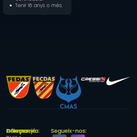
Tenir 16 anys o més.
Enllaços
Informació:
Companyia:
Segueix-nos: