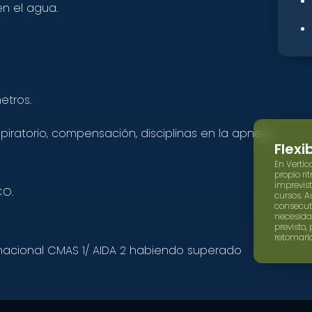
n el agua.
e
etros.
piratorio, compensación, disciplinas en la apnea,
Flexi
En Verti
propio ri
imprevist
CO.
cursos. A
consecut
necesida
previsto
retomarl
rnacional CMAS 1/ AIDA 2 habiendo superado