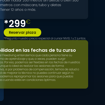
Poder nadar 200 metros sin aletas o bien 300
metros con máscara, tubo y aletas
Tener 12 años o más.
*299
€
Reservar plaza
*Pregunta nuestro precio especial al cursar NIVEL 1 y 2 juntos.
bilidad en las fechas de tu curso
cal Freediving entendemos que cada persona tiene su
tmo de aprendizaje y que, a veces, pueden surgir
os. Por eso, podemos ser flexibles en las fechas de nuestros
unque lo ideal es realizar las sesiones de forma
iva, si por problemas de compensación, temas de salud o
d de mejorar la técnica no puedes continuar según lo
, podremos reprogramar las sesiones para que puedas
as cuando estés en condiciones óptimas.