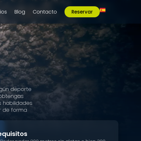
ios
Blog
Contacto
Reservar
algún deporte
 obtengas
s habilidades
r de forma
equisitos