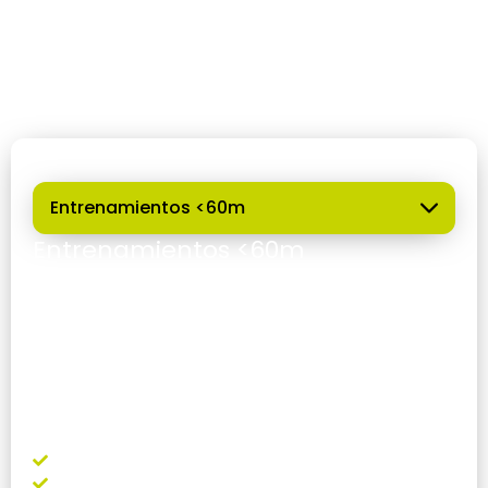
Somos el único centro de Barcelona que ofrece
entrenamientos regulares durante toda la
temporada, con una oferta diversa y adaptada
a distintos niveles y necesidades.
Outdoor
Entrenamientos <60m
Requisitos:
Certificación de apnea reconocida
Seguro en vigor (puedes contratarlo con
nosotros)
Uso obligatorio de lanyard (disponible para
alquilar)
Mínimo 2 personas por salida
¿Que incluye?
Uso de instalaciones, duchas y vestidores
Boya y cabo para las prácticas