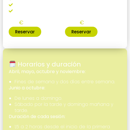
Lastre para ajustar tu flotabilidad
Dejar tu equipación si eres habitual
Salida única
Pack 10 salidas
35
300
€
€
Reservar
Reservar
Horarios y duración
Abril, mayo, octubre y noviembre:
Fines de semana y dos días entre semana.
Junio a octubre:
De lunes a domingo.
Sábado por la tarde y domingo mañana y
tarde.
Duración de cada sesión:
1,5 a 2 horas desde el inicio de la primera