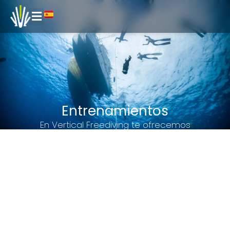
Entrenamientos
En Vertical Freediving te ofrecemos
entrenamientos especializados para apneistas
certificados que desean seguir perfeccionando
su técnica, mejorar su rendimiento o
simplemente disfrutar de salidas recreativas en
el mar de Barcelona.
Nuestro objetivo es posicionarnos como un
centro de tecnificación de apnea en Cataluña,
siendo una referencia tanto para apneistas
amateur como para atletas de competición.